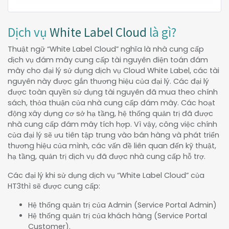
Dịch vụ
White Label Cloud
là gì?
Thuật ngữ “White Label Cloud” nghĩa là nhà cung cấp
dịch vụ đám mây cung cấp tài nguyên điện toán đám
mây cho đại lý sử dụng dịch vụ Cloud White Label, các tài
nguyên này được gắn thương hiệu của đại lý. Các đại lý
được toàn quyền sử dụng tài nguyên đã mua theo chính
sách, thỏa thuận của nhà cung cấp đám mây. Các hoạt
động xây dựng cơ sở hạ tầng, hệ thống quản trị đã được
nhà cung cấp đám mây tích hợp. Vì vậy, công việc chính
của đại lý sẽ ưu tiên tập trung vào bán hàng và phát triển
thương hiệu của mình, các vấn đề liên quan đến kỹ thuật,
hạ tầng, quản trị dịch vụ đã được nhà cung cấp hỗ trợ.
Các đại lý khi sử dụng dịch vụ “White Label Cloud” của
HT3thì sẽ được cung cấp:
Hệ thống quản trị của Admin (Service Portal Admin)
Hệ thống quản trị của khách hàng (Service Portal
Customer).