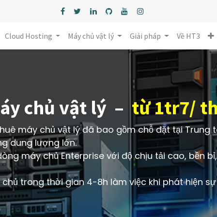
Cloud Hosting
Máy chủ vật lý
Giải pháp
Về HT3
áy chủ vật lý –
từ 1tr7/ t
huê máy chủ vật lý đã bao gồm chỗ đặt tại Trung tâ
ông dung lượng lớn.
ng máy chủ Enterprise với độ chịu tải cao, bền bỉ, 
chủ trong thời gian 4-8h làm việc khi phát hiện s